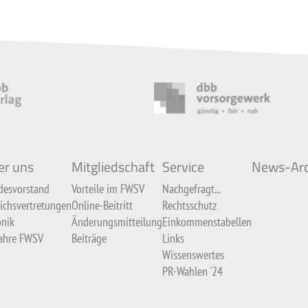
er uns
Mitgliedschaft
Service
News-Arc
desvorstand
Vorteile im FWSV
Nachgefragt...
ichsvertretungen
Online-Beitritt
Rechtsschutz
nik
Änderungsmitteilung
Einkommenstabellen
Jahre FWSV
Beiträge
Links
Wissenswertes
PR-Wahlen '24