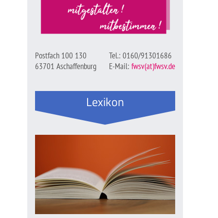
Postfach 100 130
Tel.: 0160/91301686
63701 Aschaffenburg
E-Mail:
fwsv(at)fwsv.de
Lexikon